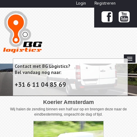
Login
Registreren


Contact met BG Logistics?
HOME
Bel vandaag nog naar:
OVER ONS
+31 6 11 04 85 69
KOERIERSDIENSTEN

PRIJZEN KOERIER
Koerier Amsterdam
Wij halen de zending binnen een half uur op en brengen deze naar de
OFFERTE
eindbestemming, ongeacht de dag of tijd.
CONTACT