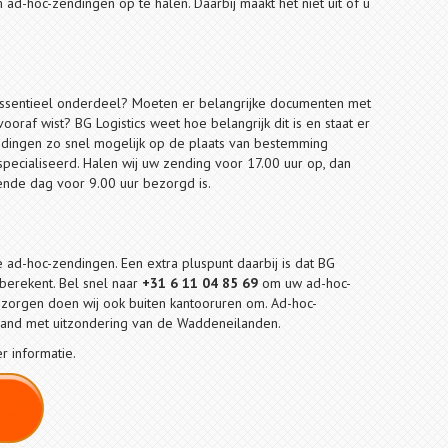
m ad-hoc-zendingen op te halen. Daarbij maakt het niet uit of u
essentieel onderdeel? Moeten er belangrijke documenten met
oraf wist? BG Logistics weet hoe belangrijk dit is en staat er
ndingen zo snel mogelijk op de plaats van bestemming
especialiseerd. Halen wij uw zending voor 17.00 uur op, dan
nde dag voor 9.00 uur bezorgd is.
 ad-hoc-zendingen. Een extra pluspunt daarbij is dat BG
berekent. Bel snel naar
+31 6 11 04 85 69
om uw ad-hoc-
ezorgen doen wij ook buiten kantooruren om. Ad-hoc-
and met uitzondering van de Waddeneilanden.
 informatie.