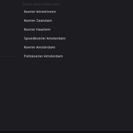
Direct meer lezen over:
Koerier Amstelveen
Koerier Zaandam
Koerier Haarlem
Spoedkoerier Amsterdam
Koerier Amsterdam
Fietskoerier Amsterdam