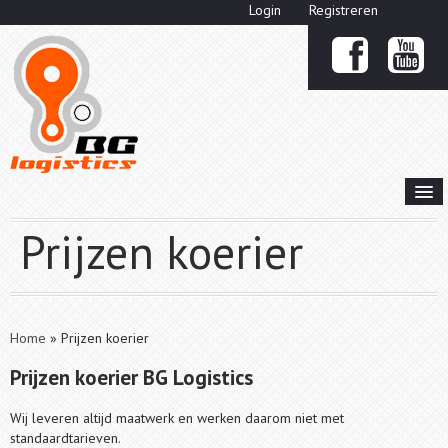
Login
Registreren


HOME
Prijzen koerier
OVER ONS
KOERIERSDIENSTEN

PRIJZEN KOERIER
Home
»
Prijzen koerier
OFFERTE
Prijzen koerier BG Logistics
CONTACT
Wij leveren altijd maatwerk en werken daarom niet met
standaardtarieven.