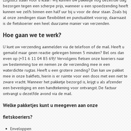
Logistics staan voor u klaar! Wij kunnen uw pakketje nog dezelfde dag
bezorgen tegen een scherpe prijs, wanneer u een spoedzending heeft
kunnen we zelfs binnen een half uur bij u voor de deur staan. Zoals bij
al onze zendingen staan flexibiliteit en punctualiteit voorop, daarnaast
is de fietskoerier een heel duurzame manier van verzenden.
Hoe gaan we te werk?
U kunt uw verzending aanmelden via de telefoon of de mail. Heeft u
gemaild maar geen reactie gekregen binnen 5 minuten? Bel ons dan
even op (+31 6 11 04 85 69)! Vervolgens fietsen onze koeriers naar
uw bestemming toe en nemen ze de verzending mee in een
waterdichte rugtas. Heeft u een grotere zending? Dan kan uw pakket
mee in onze bakfiets, hierin is er ruimte voor een doos met een niet te
zware vracht. Wanneer het pakketje bezorgd is, krijgt u als afzender
een bevestiging en een handtekening voor ontvangst. De factuur
ontvangt u dezelfde avond via de mail.
Welke pakketjes kunt u meegeven aan onze
fietskoeriers?
Enveloppen