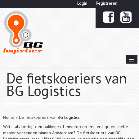
Login
Registreren


HOME
De fietskoeriers van
OVER ONS
BG Logistics
KOERIERSDIENSTEN

PRIJZEN KOERIER
OFFERTE
Home
»
De fietskoeriers van BG Logistics
CONTACT
Wilt u als bedrijf een pakketje of envelop op een veilige en snelle
manier verzenden binnen Amsterdam? De fietskoeriers van BG