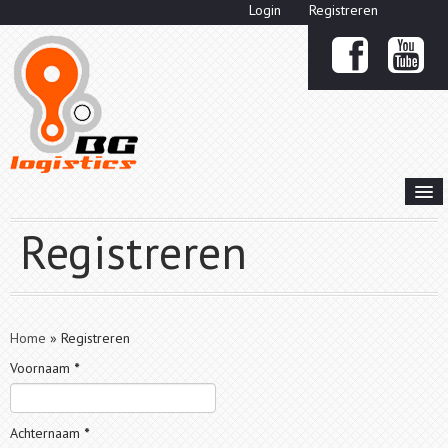
Login
Registreren


HOME
Registreren
OVER ONS
KOERIERSDIENSTEN

PRIJZEN KOERIER
Home
»
Registreren
Voornaam
*
OFFERTE
CONTACT
Achternaam
*